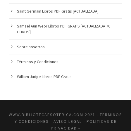
Saint Germain Libros PDF Gratis [ACTUALIZADA]
Samael Aun Weor Libros PDF GRATIS [ACTUALIZADA 70
LIBROS]
Sobre nosotros
Términos y Condiciones
William Judge Libros PDF Gratis
WWW.BIBLIOTECAESOTERICA.COM 2021 .
TERMINOS
Y CONDICIONES
-
AVISO LEGAL
-
POLITICAS DE
PRIVACIDAD
-