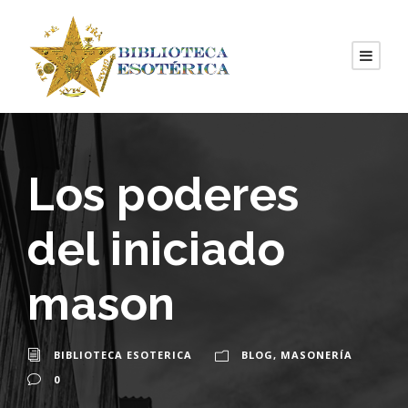
Los poderes
del iniciado
mason
BIBLIOTECA ESOTERICA
BLOG
,
MASONERÍA
0