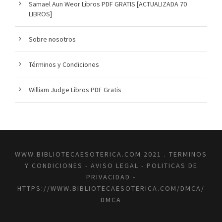
Samael Aun Weor Libros PDF GRATIS [ACTUALIZADA 70
LIBROS]
Sobre nosotros
Términos y Condiciones
William Judge Libros PDF Gratis
WWW.BIBLIOTECAESOTERICA.COM 2021 .
TERMINOS
Y CONDICIONES
-
AVISO LEGAL
-
POLITICAS DE
PRIVACIDAD
-
HTTPS://WWW.BIBLIOTECAESOTERICA.COM/DMCA/
DMCA