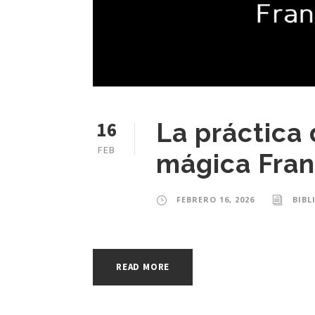
16
La práctica 
FEB
mágica Fran
FEBRERO 16, 2026
BIBL
READ MORE