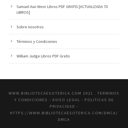
Samael Aun Weor Libros PDF GRATIS [ACTUALIZADA 70
LIBROS]
Sobre nosotros
Términos y Condiciones
William Judge Libros PDF Gratis
WWW.BIBLIOTECAESOTERICA.COM 2021 .
TERMINOS
Y CONDICIONES
-
AVISO LEGAL
-
POLITICAS DE
PRIVACIDAD
-
HTTPS://WWW.BIBLIOTECAESOTERICA.COM/DMCA/
DMCA