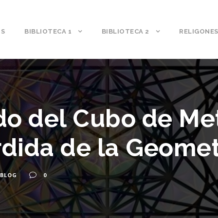
S
BIBLIOTECA 1
BIBLIOTECA 2
RELIGONE
do del Cubo de Me
rdida de la Geomet
BLOG
0