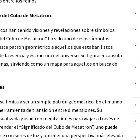
 entre los reinos.
do del Cubo de Metatron
:
ticos han tenido visiones y revelaciones sobre símbolos
o del Cubo de Metatron” ha sido uno de esos símbolos
 este patrón geométrico a aquellos que estaban listos
e la esencia y estructura del universo. Su figura encapsula
divinas, sirviendo como un mapa para aquellos en busca de
es
:
 se limita a ser un simple patrón geométrico. En el mundo
 herramienta de transición entre dimensiones. Su
ualizada y usada en meditaciones para viajar a través de
render el “Significado del Cubo de Metatron”, uno puede
rse con seres de luz y obtener una perspectiva más elevada