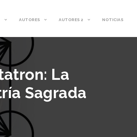
S
AUTORES
AUTORES 2
NOTICIAS
tatron: La
ría Sagrada