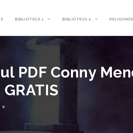
S
BIBLIOTECA 1
BIBLIOTECA 2
RELIGONE
Azul PDF Conny Me
 GRATIS
0