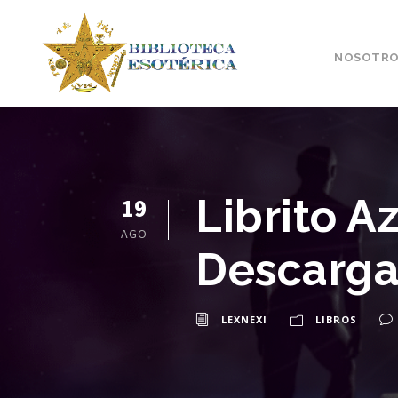
NOSOTRO
Librito 
19
AGO
Descarga
LEXNEXI
LIBROS