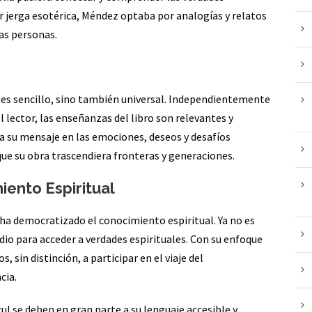
ar jerga esotérica, Méndez optaba por analogías y relatos
las personas.
lo es sencillo, sino también universal. Independientemente
l lector, las enseñanzas del libro son relevantes y
a su mensaje en las emociones, deseos y desafíos
e su obra trascendiera fronteras y generaciones.
ento Espiritual
l ha democratizado el conocimiento espiritual. Ya no es
udio para acceder a verdades espirituales. Con su enfoque
 sin distinción, a participar en el viaje del
cia.
Azul se deben en gran parte a su lenguaje accesible y