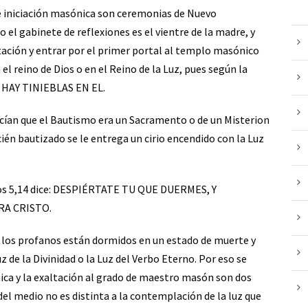
de iniciación masónica son ceremonias de Nuevo
o el gabinete de reflexiones es el vientre de la madre, y
tación y entrar por el primer portal al templo masónico
l reino de Dios o en el Reino de la Luz, pues según la
O HAY TINIEBLAS EN EL.
ecían que el Bautismo era un Sacramento o de un Misterion
ecién bautizado se le entrega un cirio encendido con la Luz
esios 5,14 dice: DESPIÉRTATE TU QUE DUERMES, Y
RA CRISTO.
, los profanos están dormidos en un estado de muerte y
uz de la Divinidad o la Luz del Verbo Eterno. Por eso se
nica y la exaltación al grado de maestro masón son dos
 del medio no es distinta a la contemplación de la luz que