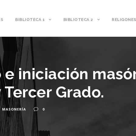
S
BIBLIOTECA 1
BIBLIOTECA 2
RELIGONE
 e iniciación masó
 Tercer Grado.
MASONERÍA
0