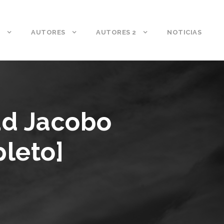
S
AUTORES
AUTORES 2
NOTICIAS
ad Jacobo
leto]