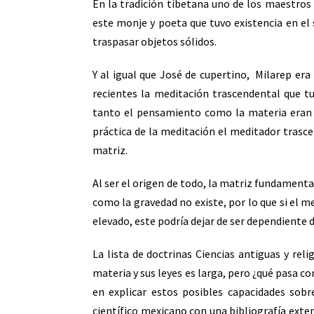
En la tradición tibetana uno de los maestros
este monje y poeta que tuvo existencia en el 
traspasar objetos sólidos.
Y al igual que José de cupertino, Milarep era
recientes la meditación trascendental que t
tanto el pensamiento como la materia eran
práctica de la meditación el meditador trasc
matriz.
Al ser el origen de todo, la matriz fundamental
como la gravedad no existe, por lo que si el 
elevado, este podría dejar de ser dependiente de
La lista de doctrinas Ciencias antiguas y reli
materia y sus leyes es larga, pero ¿qué pasa co
en explicar estos posibles capacidades sobr
científico mexicano con una bibliografía exten