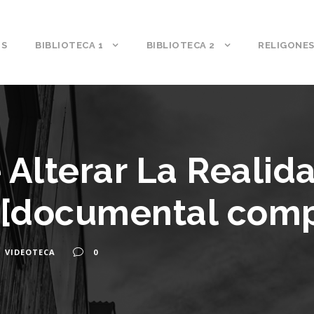
S
BIBLIOTECA 1
BIBLIOTECA 2
RELIGONE
 Alterar La Realid
 [documental comp
VIDEOTECA
0