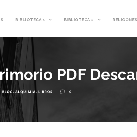
S
BIBLIOTECA 1
BIBLIOTECA 2
RELIGONE
rimorio PDF Desca
BLOG
,
ALQUIMIA
,
LIBROS
0