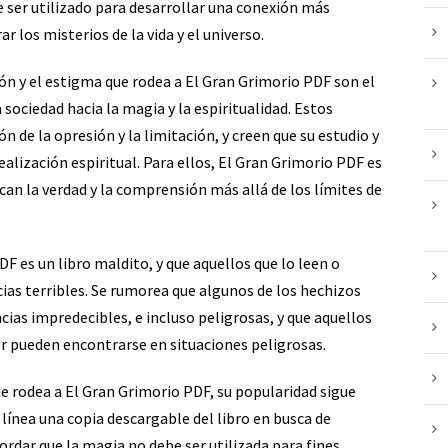
ede ser utilizado para desarrollar una conexión más
r los misterios de la vida y el universo.
n y el estigma que rodea a El Gran Grimorio PDF son el
a sociedad hacia la magia y la espiritualidad. Estos
ón de la opresión y la limitación, y creen que su estudio y
ealización espiritual. Para ellos, El Gran Grimorio PDF es
an la verdad y la comprensión más allá de los límites de
 es un libro maldito, y que aquellos que lo leen o
ias terribles. Se rumorea que algunos de los hechizos
ias impredecibles, e incluso peligrosas, y que aquellos
r pueden encontrarse en situaciones peligrosas.
ue rodea a El Gran Grimorio PDF, su popularidad sigue
 línea una copia descargable del libro en busca de
rdar que la magia no debe ser utilizada para fines