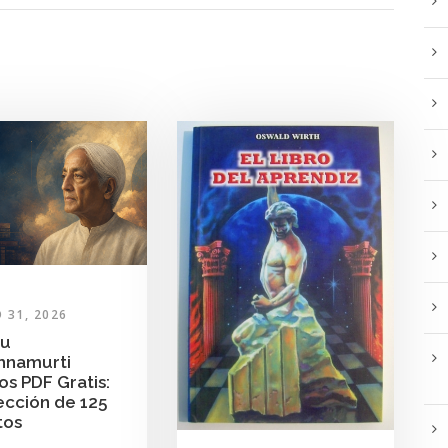
O 31, 2026
du
shnamurti
os PDF Gratis:
ección de 125
tos