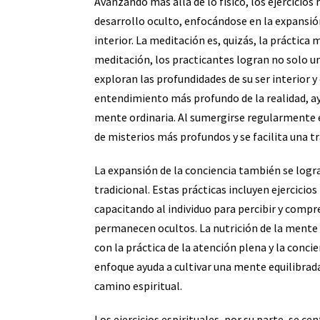
Avanzando más allá de lo físico, los ejercicios
desarrollo oculto, enfocándose en la expansión
interior. La meditación es, quizás, la práctica
meditación, los practicantes logran no solo u
exploran las profundidades de su ser interior y
entendimiento más profundo de la realidad, ayu
mente ordinaria. Al sumergirse regularmente 
de misterios más profundos y se facilita una t
La expansión de la conciencia también se logr
tradicional. Estas prácticas incluyen ejercicios
capacitando al individuo para percibir y comp
permanecen ocultos. La nutrición de la mente
con la práctica de la atención plena y la conci
enfoque ayuda a cultivar una mente equilibrada 
camino espiritual.
Los ejercicios espirituales, por su parte, se ce