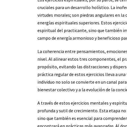
cruciales para un desarrollo holístico. La inof
virtudes morales; son piedras angulares en la 
energías espirituales superiores. Estos ejercici
espiritual del practicante, sino que también
campo de energía armonioso y beneficioso par
La coherencia entre pensamientos, emociones y
nivel. Al alinear estos tres componentes, el 
propósito, evitando las distracciones y disper
práctica regular de estos ejercicios lleva a un
individuo no solo se convierte en un canal par
bienestar colectivo y a la evolución de la conc
A través de estos ejercicios mentales y espirit
profunda y sutil de crecimiento. Esta etapa no s
sino que también es esencial para comprender 
encontrará en prácticas más avanzadas. Al dom