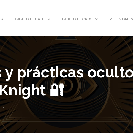
S
BIBLIOTECA 1
BIBLIOTECA 2
RELIGONE
s y prácticas ocult
Knight 🔐
0