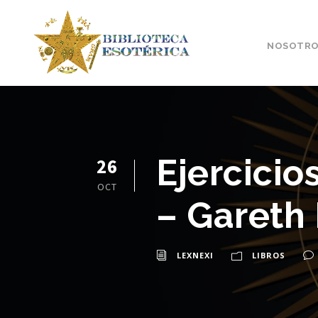
NOSOTRO
Ejercicio
26
OCT
– Gareth 
LEXNEXI
LIBROS