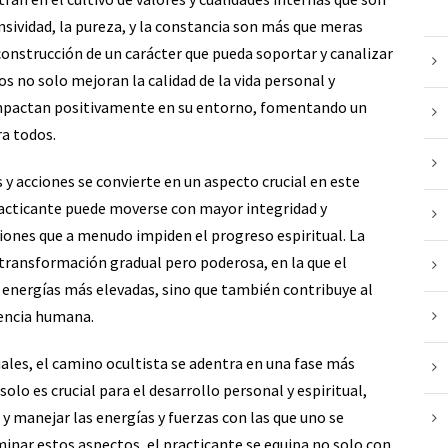
ensividad, la pureza, y la constancia son más que meras
construcción de un carácter que pueda soportar y canalizar
os no solo mejoran la calidad de la vida personal y
 impactan positivamente en su entorno, fomentando un
a todos.
 acciones se convierte en un aspecto crucial en este
practicante puede moverse con mayor integridad y
siones que a menudo impiden el progreso espiritual. La
a transformación gradual pero poderosa, en la que el
a energías más elevadas, sino que también contribuye al
iencia humana.
uales, el camino ocultista se adentra en una fase más
olo es crucial para el desarrollo personal y espiritual,
y manejar las energías y fuerzas con las que uno se
inar estos aspectos, el practicante se equipa no solo con