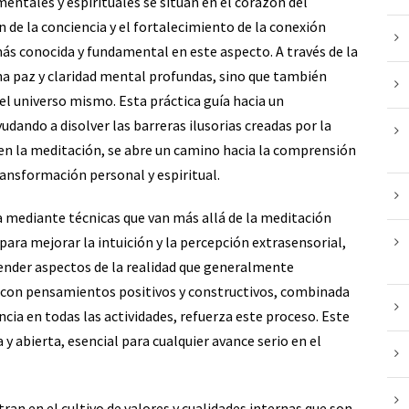
 mentales y espirituales se sitúan en el corazón del
 de la conciencia y el fortalecimiento de la conexión
 más conocida y fundamental en este aspecto. A través de la
na paz y claridad mental profundas, sino que también
 el universo mismo. Esta práctica guía hacia un
dando a disolver las barreras ilusorias creadas por la
en la meditación, se abre un camino hacia la comprensión
ransformación personal y espiritual.
a mediante técnicas que van más allá de la meditación
 para mejorar la intuición y la percepción extrasensorial,
render aspectos de la realidad que generalmente
 con pensamientos positivos y constructivos, combinada
encia en todas las actividades, refuerza este proceso. Este
y abierta, esencial para cualquier avance serio en el
ntran en el cultivo de valores y cualidades internas que son