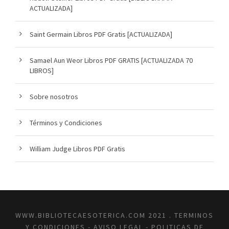
ACTUALIZADA]
Saint Germain Libros PDF Gratis [ACTUALIZADA]
Samael Aun Weor Libros PDF GRATIS [ACTUALIZADA 70
LIBROS]
Sobre nosotros
Términos y Condiciones
William Judge Libros PDF Gratis
WWW.BIBLIOTECAESOTERICA.COM 2021 .
TERMINOS
Y CONDICIONES
-
AVISO LEGAL
-
POLITICAS DE