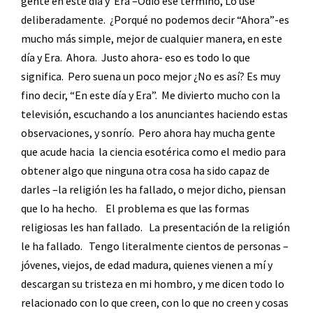
gente en este día y
Era –Odio ese término, Lo usé
deliberadamente.
¿Porqué no podemos decir “Ahora”-es
mucho más simple, mejor de cualquier manera, en este
día y Era.
Ahora.
Justo ahora- eso es todo lo que
significa.
Pero suena un poco mejor ¿No es así? Es muy
fino decir, “En este día y Era”.
Me divierto mucho con la
televisión, escuchando a los anunciantes haciendo estas
observaciones, y sonrío.
Pero ahora hay mucha gente
que acude hacia
la ciencia esotérica como el medio para
obtener algo que ninguna otra cosa ha sido capaz de
darles –la religión les ha fallado, o mejor dicho, piensan
que lo ha hecho.
El problema es que las formas
religiosas les han fallado.
La presentación de la religión
le ha fallado.
Tengo literalmente cientos de personas –
jóvenes, viejos, de edad madura, quienes vienen a mí y
descargan su tristeza en mi hombro, y me dicen todo lo
relacionado con lo que creen, con lo que no creen y cosas